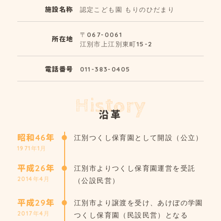
施設名称
認定こども園 もりのひだまり
〒067-0061
所在地
江別市上江別東町15-2
電話番号
011-383-0405
History
沿革
昭和46年
江別つくし保育園として開設（公立）
1971年1月
平成26年
江別市よりつくし保育園運営を受託
2014年4月
（公設民営）
平成29年
江別市より譲渡を受け、あけぼの学園
2017年4月
つくし保育園（民設民営）となる