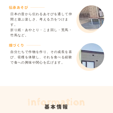
伝承あそび
日本の昔から伝わるあそびを通して仲
間と遊ぶ楽しさ、考える力をつけま
す。
折り紙・あやとり・こま回し・荒馬・
竹馬など。
畑づくり
自分たちで作物を作り、その成長を喜
び、収穫を体験し、それを食べる経験
で食への興味や関心を広げます。
Information
基本情報