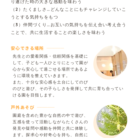
り遂げた時の大きな感動を味わう
（2）たくましさ…どんなことにもチャレンジしていこ
うとする気持ちをもつ
（3）仲間づくり…お互いの気持ちを伝え合い考え合う
ことで、共に生活することの楽しさを味わう
安心できる場所
先生との愛着関係・信頼関係を基礎に
して、子ども一人ひとりにとって園が
心から安心して過ごせる場所であるよ
うに環境を整えていきます。
また、十分な安心感を土台にしてのび
のびと遊び、その子らしさを発揮して共に育ち合ってい
ける園を目指します。
戸外あそび
園庭を含めた豊かな自然の中で遊び、
五感を使って活動しながらたくさんの
発見や疑問や感動を仲間と共に体験し
ます。探求心や好奇心を持ち、自然に