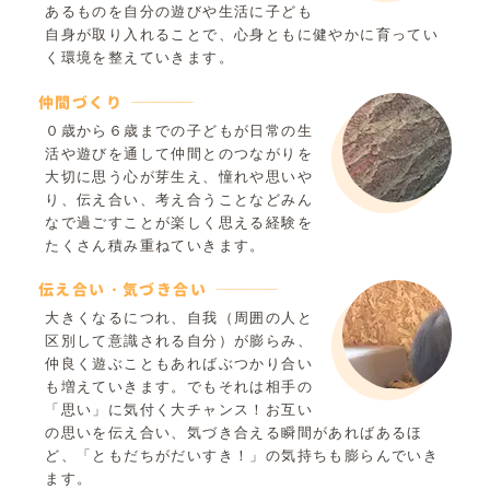
あるものを自分の遊びや生活に子ども
自身が取り入れることで、心身ともに健やかに育ってい
く環境を整えていきます。
仲間づくり
０歳から６歳までの子どもが日常の生
活や遊びを通して仲間とのつながりを
大切に思う心が芽生え、憧れや思いや
り、伝え合い、考え合うことなどみん
なで過ごすことが楽しく思える経験を
たくさん積み重ねていきます。
伝え合い・気づき合い
大きくなるにつれ、自我（周囲の人と
区別して意識される自分）が膨らみ、
仲良く遊ぶこともあればぶつかり合い
も増えていきます。でもそれは相手の
「思い」に気付く大チャンス！お互い
の思いを伝え合い、気づき合える瞬間があればあるほ
ど、「ともだちがだいすき！」の気持ちも膨らんでいき
ます。