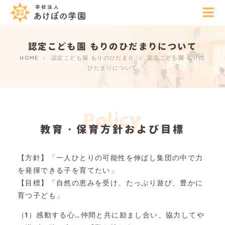
認定こども園 もりのひだまりについて
HOME
認定こども園 もりのひだまり
認定こども園 もりの
ひだまりについて
Policy
教育・保育方針および目標
【方針】「一人ひとりの可能性を伸ばし集団の中で力
を発揮できる子を育てたい」
【目標】「自然の恵みを受け、たっぷり遊び、豊かに
育つ子ども」
（1）感動する心…仲間と共に励まし合い、協力してや