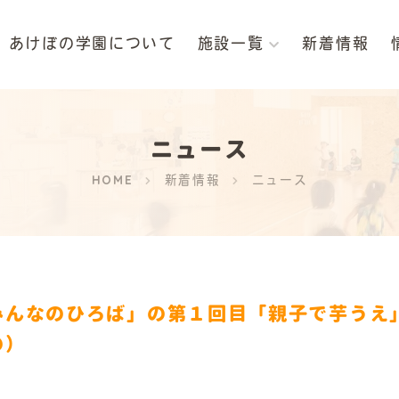
あけぼの学園について
施設一覧
新着情報
法人
認定こども園
認定こども園
認定こども
ぼの学園
あけぼの
あけぼの
もりのひだ
ニュース
HOME
新着情報
ニュース
みんなのひろば」の第１回目「親子で芋うえ」
の）