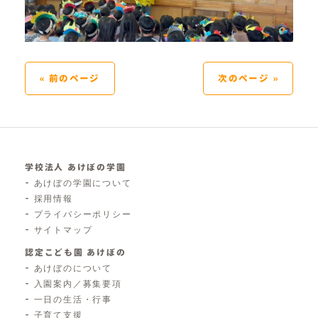
« 前のページ
次のページ »
学校法人 あけぼの学園
あけぼの学園について
採用情報
プライバシーポリシー
サイトマップ
認定こども園 あけぼの
あけぼのについて
入園案内／募集要項
一日の生活・行事
子育て支援