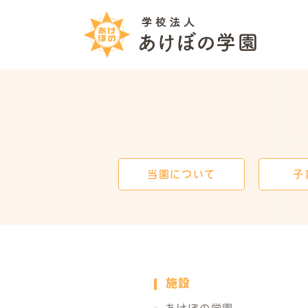
学校
あけ
当園
について
子
施設