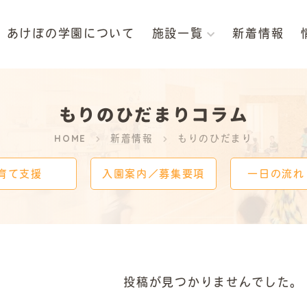
あけぼの学園について
施設一覧
新着情報
法人
認定こども園
認定こども園
認定こども
ぼの学園
あけぼの
あけぼの
もりのひだ
もりのひだまりコラム
HOME
新着情報
もりのひだまり
育て支援
入園案内／募集要項
一日の流れ
投稿が見つかりませんでした。